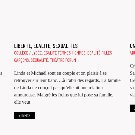
LIBERTÉ, EGALITÉ, SEXUALITÉS
UN
COLLÈGE / LYCÉE
,
EGALITÉ FEMMES-HOMMES
,
EGALITÉ FILLES-
AD
GARÇONS
,
SEXUALITÉ
,
THÉÂTRE FORUM
Cr
es
Linda et Michaël sont en couple et on plaisir à se
Sa
retrouver sur leur banc….à l’abri des regards. La famille
Ce
de Linda ne conçoit pas qu’elle ait une relation
sa
amoureuse. Malgré les freins que lui pose sa famille,
vi
elle veut
> INFOS