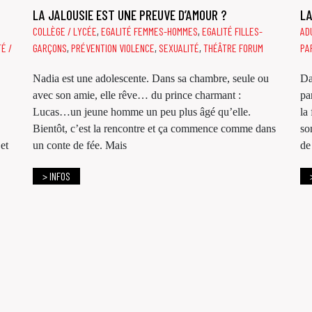
LA JALOUSIE EST UNE PREUVE D’AMOUR ?
LA
COLLÈGE / LYCÉE
,
EGALITÉ FEMMES-HOMMES
,
EGALITÉ FILLES-
AD
É /
GARÇONS
,
PRÉVENTION VIOLENCE
,
SEXUALITÉ
,
THÉÂTRE FORUM
PA
Nadia est une adolescente. Dans sa chambre, seule ou
Da
avec son amie, elle rêve… du prince charmant :
pa
Lucas…un jeune homme un peu plus âgé qu’elle.
la
Bientôt, c’est la rencontre et ça commence comme dans
so
et
un conte de fée. Mais
de
> INFOS