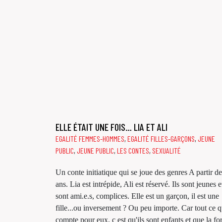
ELLE ÉTAIT UNE FOIS… LIA ET ALI
EGALITÉ FEMMES-HOMMES
,
EGALITÉ FILLES-GARÇONS
,
JEUNE
PUBLIC
,
JEUNE PUBLIC
,
LES CONTES
,
SEXUALITÉ
Un conte initiatique qui se joue des genres A partir de
ans. Lia est intrépide, Ali est réservé. Ils sont jeunes e
sont ami.e.s, complices. Elle est un garçon, il est une
fille...ou inversement ? Ou peu importe. Car tout ce q
compte pour eux, c est qu'ils sont enfants et que la for