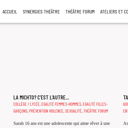
ES
ACCUEIL
SYNERGIES THÉÂTRE
THÉÂTRE FORUM
ATELIERS ET C
LA MICHTO? C’EST L’AUTRE…
TA
,
COLLÈGE / LYCÉE
,
EGALITÉ FEMMES-HOMMES
,
EGALITÉ FILLES-
AD
GARÇONS
,
PRÉVENTION VIOLENCE
,
SEXUALITÉ
,
THÉÂTRE FORUM
EN
Sarah 16 ans est une adolescente qui aime rêver à une
Ar