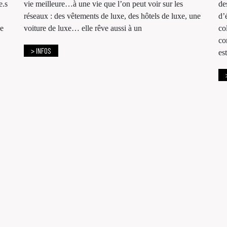
e.s
vie meilleure…à une vie que l’on peut voir sur les
de
réseaux : des vêtements de luxe, des hôtels de luxe, une
d’
ge
voiture de luxe… elle rêve aussi à un
co
co
> INFOS
es