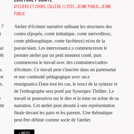
ATELIERS ET COURS
,
COLLÈGE / LYCÉE
,
JEUNE PUBLIC
,
JEUNE
PUBLIC
 7
Atelier d'écriture narrative utilisant les structures des
t
contes (épopée, conte initiatique, conte merveilleux,
conte philosophique, conte facétieux) et/ou de la
ui
poesie/slam. Les intervenant.e.s commenceront le
êt
premier atelier par un petit moment conté, puis
commencera le travail avec des contraintes/cadres
s.
d'écriture. Ce travail peut s'inscrire dans un partenariat
st
et une continuité pédagogique avec un.e
s,
enseignant.e.Dans tout les cas, le souci de la syntaxe et
de l'orthographe sera porté par Synergies Théâtre. Le
e
travail se poursuivra sur le dire et la mise en scène de sa
tir
narration. Cet atelier peut aboutir à une représentation
finale devant les pairs et les parents. Une thématique
peut être définie comme socle de l'atelier.
> INFOS