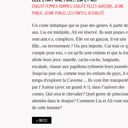
EGALITÉ FEMMES-HOMMES
,
EGALITÉ FILLES-GARÇONS
,
JEUNE
PUBLIC
,
JEUNE PUBLIC
,
LES CONTES
,
SEXUALITÉ
Un conte initiatique qui se joue des genres A partir de
ans. Lia est intrépide, Ali est réservé. Ils sont jeunes e
sont ami.e.s, complices. Elle est un garçon, il est une
fille...ou inversement ? Ou peu importe. Car tout ce q
compte pour eux, c est qu'ils sont enfants et que la for
abrite leurs jeux: marelle, cache-cache, baignade,
escalade, chasse aux papillons rythment leurs journée
Jusqu'au jour où, comme tous les enfants du pays, il e
temps d'explorer la Caverne.... Ils vont être transporté
par l’Auteur (avec un grand A !), dans l’univers des
contes. Qui sera le chevalier? Quel genre de princess
attendra dans le donjon? Comment Lia et Ali vont sor
de cette histoire?
> INFOS