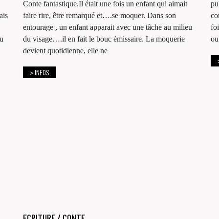
Conte fantastique.Il était une fois un enfant qui aimait
pu
ais
faire rire, être remarqué et….se moquer. Dans son
co
entourage , un enfant apparait avec une tâche au milieu
fo
au
du visage….il en fait le bouc émissaire. La moquerie
ou
devient quotidienne, elle ne
> INFOS
ECRITURE / CONTE