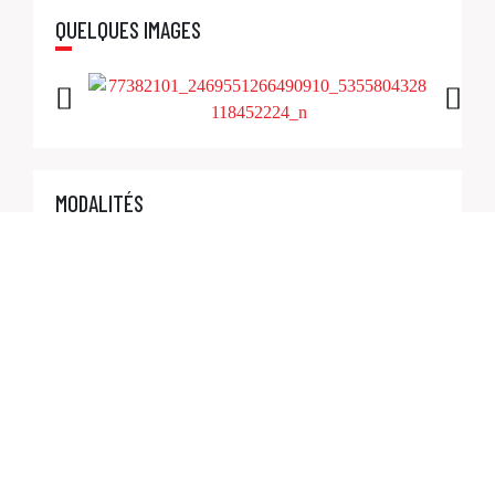
QUELQUES IMAGES
MODALITÉS
Ateliers de création
(Théâtre-Forum / Ecriture-Conte / Théâtre
d’auteur / Procès reconstitué / Improvisation) :
Durée à déterminer en fonction du projet (de 12 à 80
heures)
Besoins : création d’un groupe stable et espace
approprié à la création et à la représentation.
Représentation devant les pairs et adultes.
Synergies Théâtre met à disposition son matériel